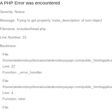
A PHP Error was encountered
Severity: Notice
Message: Trying to get property 'meta_description' of non-object
Filename: includes/head.php
Line Number: 22
Backtrace:
File:
/home/akdenizboy/domains/akdenizboyayapi.com/public_html/applica
Line: 22
Function: _error_handler
File:
/home/akdenizboy/domains/akdenizboyayapi.com/public_html/applica
Line: 4
Function: view
File: