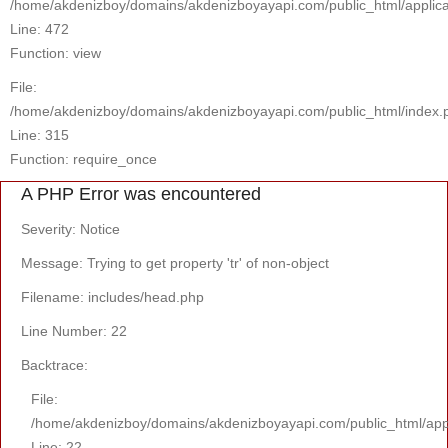
/home/akdenizboy/domains/akdenizboyayapi.com/public_html/applicat
Line: 472
Function: view
File:
/home/akdenizboy/domains/akdenizboyayapi.com/public_html/index.
Line: 315
Function: require_once
A PHP Error was encountered
Severity: Notice
Message: Trying to get property 'tr' of non-object
Filename: includes/head.php
Line Number: 22
Backtrace:
File:
/home/akdenizboy/domains/akdenizboyayapi.com/public_html/appl
Line: 22