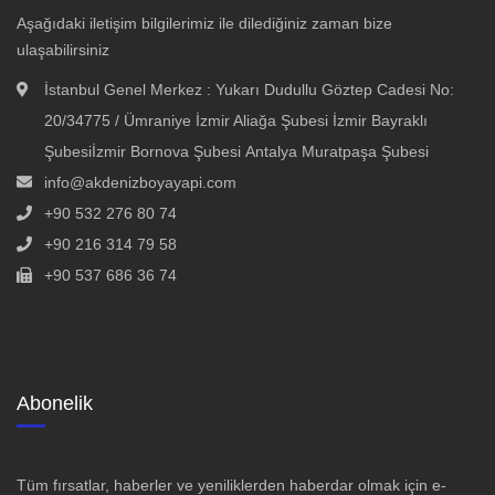
Aşağıdaki iletişim bilgilerimiz ile dilediğiniz zaman bize
ulaşabilirsiniz
İstanbul Genel Merkez : Yukarı Dudullu Göztep Cadesi No:
20/34775 / Ümraniye İzmir Aliağa Şubesi İzmir Bayraklı
Şubesiİzmir Bornova Şubesi Antalya Muratpaşa Şubesi
info@akdenizboyayapi.com
+90 532 276 80 74
+90 216 314 79 58
+90 537 686 36 74
Abonelik
Tüm fırsatlar, haberler ve yeniliklerden haberdar olmak için e-