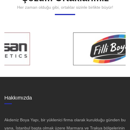
Her zaman olduğu gibi, ortaklar sizinle birlikte büyür!
Hakkımızda
Akdeniz Boya Yapı, bir yüklenici firma olarak kurulduğu günden bu
yana, İstanbul başta olmak üzere Marmara ve Trakya bölgelerinin