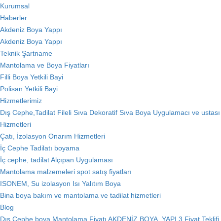
Kurumsal
Haberler
Akdeniz Boya Yappı
Akdeniz Boya Yappı
Teknik Şartname
Mantolama ve Boya Fiyatları
Filli Boya Yetkili Bayi
Polisan Yetkili Bayi
Hizmetlerimiz
Dış Cephe,Tadilat Fileli Sıva Dekoratif Sıva Boya Uygulamacı ve ustası
Hizmetleri
Çatı, İzolasyon Onarım Hizmetleri
İç Cephe Tadilatı boyama
İç cephe, tadilat Alçıpan Uygulaması
Mantolama malzemeleri spot satış fiyatları
ISONEM, Su izolasyon Isı Yalıtım Boya
Bina boya bakım ve mantolama ve tadilat hizmetleri
Blog
Dış Cephe,boya,Mantolama Fiyatı AKDENİZ BOYA_YAPI 3 Fiyat Teklifi