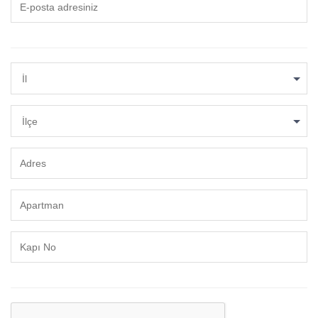
İl
İlçe