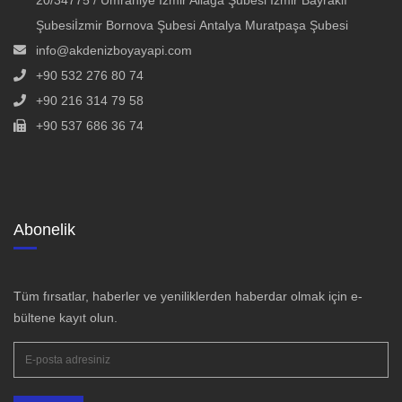
Şubesiİzmir Bornova Şubesi Antalya Muratpaşa Şubesi
info@akdenizboyayapi.com
+90 532 276 80 74
+90 216 314 79 58
+90 537 686 36 74
Abonelik
Tüm fırsatlar, haberler ve yeniliklerden haberdar olmak için e-
bültene kayıt olun.