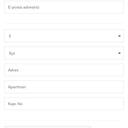
İl
İlçe