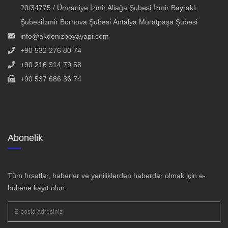
20/34775 / Ümraniye İzmir Aliağa Şubesi İzmir Bayraklı
Şubesiİzmir Bornova Şubesi Antalya Muratpaşa Şubesi
info@akdenizboyayapi.com
+90 532 276 80 74
+90 216 314 79 58
+90 537 686 36 74
Abonelik
Tüm fırsatlar, haberler ve yeniliklerden haberdar olmak için e-
bültene kayıt olun.