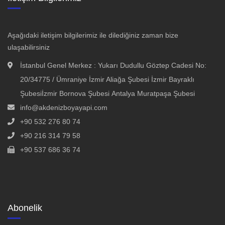
Aşağıdaki iletişim bilgilerimiz ile dilediğiniz zaman bize
ulaşabilirsiniz
İstanbul Genel Merkez : Yukarı Dudullu Göztep Cadesi No:
20/34775 / Ümraniye İzmir Aliağa Şubesi İzmir Bayraklı
Şubesiİzmir Bornova Şubesi Antalya Muratpaşa Şubesi
info@akdenizboyayapi.com
+90 532 276 80 74
+90 216 314 79 58
+90 537 686 36 74
Abonelik