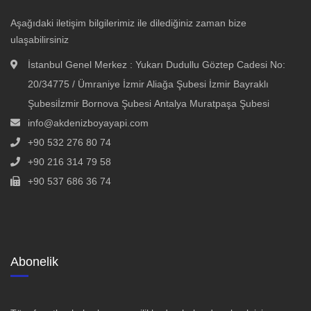
Aşağıdaki iletişim bilgilerimiz ile dilediğiniz zaman bize
ulaşabilirsiniz
İstanbul Genel Merkez : Yukarı Dudullu Göztep Cadesi No:
20/34775 / Ümraniye İzmir Aliağa Şubesi İzmir Bayraklı
Şubesiİzmir Bornova Şubesi Antalya Muratpaşa Şubesi
info@akdenizboyayapi.com
+90 532 276 80 74
+90 216 314 79 58
+90 537 686 36 74
Abonelik