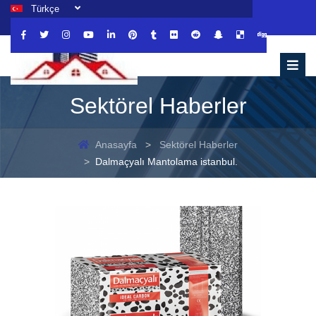
Türkçe
Sektörel Haberler
Anasayfa
Sektörel Haberler
Dalmaçyalı Mantolama istanbul.